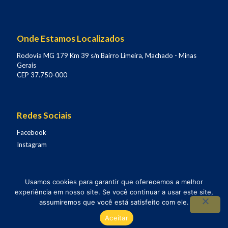
Onde Estamos Localizados
Rodovia MG 179 Km 39 s/n Bairro Limeira, Machado - Minas
Gerais
CEP 37.750-000
Redes Sociais
Facebook
Instagram
Usamos cookies para garantir que oferecemos a melhor
experiência em nosso site. Se você continuar a usar este site,
Omega Baterias - Copyright 2021 -
Desenvolvido por
assumiremos que você está satisfeito com ele.
Todos os direitos reservados.
Origiznow Design
Aceitar